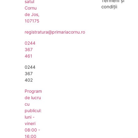
Termeni și
satul
condiții
Cornu
de Jos,
107175
registratura@primariacornu.ro
0244
367
461
0244
367
402
Program
de lucru
cu
publicul:
luni -
vineri
08:00 -
16:00